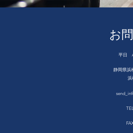
​お
平日 A
静岡県浜松
浜
send_inf
TE
FA