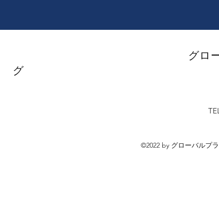
グロ
TE
©2022 by グローバル