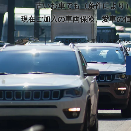
古いお車でも（条件により
​現在ご加入の車両保険、愛車の
​​メール送信ボタンを押してお名前だ
ご連絡